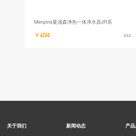
Menpins曼浦森净热一体净水器JR系
￥6260
642
关于我们
新闻动态
产品