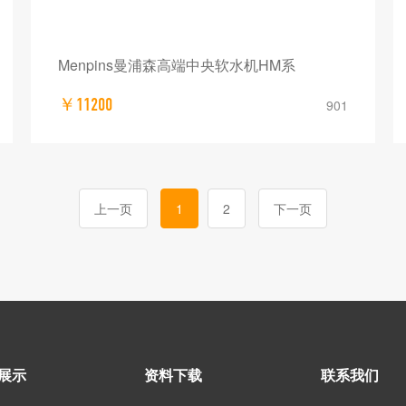
Menpins曼浦森高端中央软水机HM系
￥11200
901
上一页
1
2
下一页
展示
资料下载
联系我们