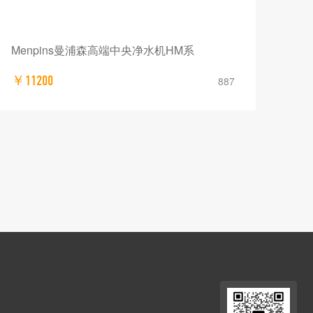
Menpins曼浦森高端中央净水机HM系
￥11200
887